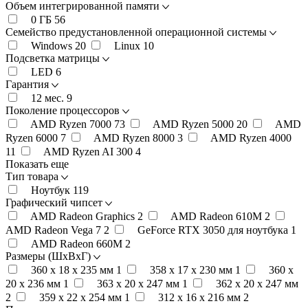
Объем интегрированной памяти
0 ГБ
56
Семейство предустановленной операционной системы
Windows
20
Linux
10
Подсветка матрицы
LED
6
Гарантия
12 мес.
9
Поколение процессоров
AMD Ryzen 7000
73
AMD Ryzen 5000
20
AMD
Ryzen 6000
7
AMD Ryzen 8000
3
AMD Ryzen 4000
11
AMD Ryzen AI 300
4
Показать еще
Тип товара
Ноутбук
119
Графический чипсет
AMD Radeon Graphics
2
AMD Radeon 610M
2
AMD Radeon Vega 7
2
GeForce RTX 3050 для ноутбука
1
AMD Radeon 660M
2
Размеры (ШхВхГ)
360 x 18 x 235 мм
1
358 x 17 x 230 мм
1
360 x
20 x 236 мм
1
363 x 20 x 247 мм
1
362 x 20 x 247 мм
2
359 x 22 x 254 мм
1
312 x 16 x 216 мм
2