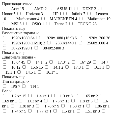
Производитель
Acer
15
AMD
2
ASUS
11
DEXP
2
Honor
5
Horizont
3
HP
1
Infinix
7
Lenovo
10
Machcreator
4
MAIBENBEN
4
Maibenben
19
MSI
3
OSiO
1
Tecno
2
TECNO
28
Показать еще
Разрешение экрана
1920x1080
64
1920x1080 (16:9)
6
1920x1200
36
1920x1200 (16:10)
2
2560x1440
1
2560x1600
4
3072x1920
1
3840x2400
3
Показать еще
Диагональ экрана
15.6"
45
14.1"
2
17.3"
2
16"
29
14
7
16
12
15.6
15
14.1
2
17.3
1
16.1
1
15.3
1
14.5
1
16.1"
1
Показать еще
Тип матрицы
IPS
7
TN
1
Вес
1.7 кг
15
1.4 кг
1
1.9 кг
3
1.65 кг
2
1.69 кг
1
1.63 кг
4
1.75 кг
13
1.8 кг
3
1.6
кг
1
1.38 кг
3
1.78 кг
9
1.53 кг
1
1.86 кг
1
1.74 кг
5
1.77 кг
1
1.5 кг
1
1.51 кг
3