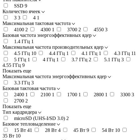
SSD
9
Количество ячеек
3
3
4
1
Максимальная тактовая частота
4100
2
4300
1
3700
2
4550
3
Базовая частота энергоэффективных ядер
1.4 ГГц
1
Максимальная частота производительных ядер
4.5 ГГц
10
4.4 ГГц
1
4.1 ГГц
1
4.3 ГГц
11
5 ГГц
1
4 ГГц
1
3.7 ГГц
2
5.1 ГГц
3
4.55 ГГц
9
Показать еще
Максимальная частота энергоэффективных ядер
3.3 ГГц
3
Базовая тактовая частота
2400
1
2100
1
1700
1
2800
1
3300
3
2700
2
Показать еще
Тип кардридера
microSD (UHS-I/SD 3.0)
2
Базовое тепловыделение
15 Вт
41
28 Вт
4
45 Вт
9
54 Вт
10
35 Вт
10