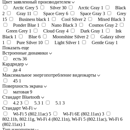
Цвет заявленный производителем
Arctic Grey
5
Silver
30
Arctic Gray
1
Black
2
Gray
11
Space Grey
6
Space Gray
3
Grey
15
Business black
1
Cool Silver
2
Mixed Black
3
Ponder Blue
1
Nano Black
3
Cosmos Gray
2
Green Grey
1
Cloud Gray
4
Dark Gray
1
Ink
Black
1
Blue
6
Moonshine Silver
2
Galaxy silver
1
Pure Silver
10
Light Silver
1
Gentle Gray
1
Показать еще
Встроенные динамики
есть
36
Кардридер
да
4
Максимальное энергопотребление видеокарты
45
1
Поверхность экрана
матовая
9
Стандарт Bluetooth
4.2
3
5.3
1
5.1
3
Стандарт Wi-Fi
Wi-Fi 5 (802.11ac)
5
Wi-Fi 6E (802.11ax)
3
802.11b, 802.11g, Wi-Fi 4 (802.11n), Wi-Fi 5 (802.11ac), Wi-Fi 6
(802.11ax)
1
Тип накопителя