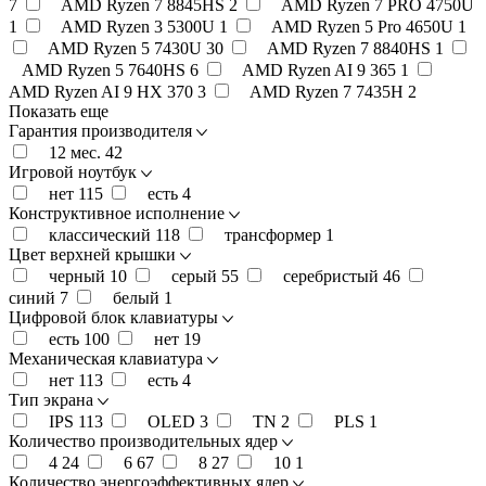
7
AMD Ryzen 7 8845HS
2
AMD Ryzen 7 PRO 4750U
1
AMD Ryzen 3 5300U
1
AMD Ryzen 5 Pro 4650U
1
AMD Ryzen 5 7430U
30
AMD Ryzen 7 8840HS
1
AMD Ryzen 5 7640HS
6
AMD Ryzen AI 9 365
1
AMD Ryzen AI 9 HX 370
3
AMD Ryzen 7 7435H
2
Показать еще
Гарантия производителя
12 мес.
42
Игровой ноутбук
нет
115
есть
4
Конструктивное исполнение
классический
118
трансформер
1
Цвет верхней крышки
черный
10
серый
55
серебристый
46
синий
7
белый
1
Цифровой блок клавиатуры
есть
100
нет
19
Механическая клавиатура
нет
113
есть
4
Тип экрана
IPS
113
OLED
3
TN
2
PLS
1
Количество производительных ядер
4
24
6
67
8
27
10
1
Количество энергоэффективных ядер