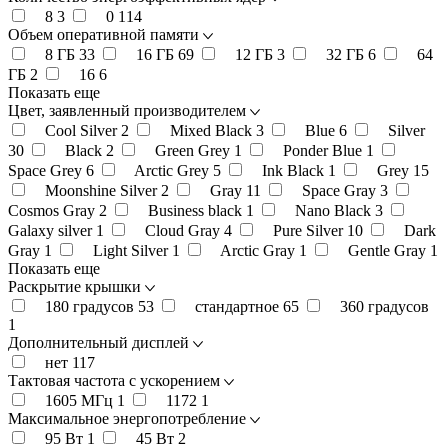
8
3
0
114
Объем оперативной памяти
8 ГБ
33
16 ГБ
69
12 ГБ
3
32 ГБ
6
64
ГБ
2
16
6
Показать еще
Цвет, заявленный производителем
Cool Silver
2
Mixed Black
3
Blue
6
Silver
30
Black
2
Green Grey
1
Ponder Blue
1
Space Grey
6
Arctic Grey
5
Ink Black
1
Grey
15
Moonshine Silver
2
Gray
11
Space Gray
3
Cosmos Gray
2
Business black
1
Nano Black
3
Galaxy silver
1
Cloud Gray
4
Pure Silver
10
Dark
Gray
1
Light Silver
1
Arctic Gray
1
Gentle Gray
1
Показать еще
Раскрытие крышки
180 градусов
53
стандартное
65
360 градусов
1
Дополнительный дисплей
нет
117
Тактовая частота с ускорением
1605 МГц
1
1172
1
Максимальное энергопотребление
95 Вт
1
45 Вт
2