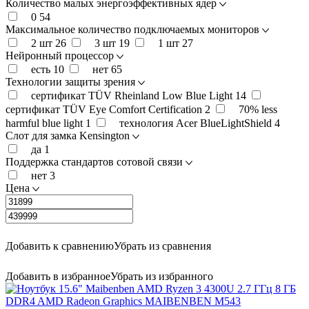
Количество малых энергоэффективных ядер
0
54
Максимальное количество подключаемых мониторов
2 шт
26
3 шт
19
1 шт
27
Нейронный процессор
есть
10
нет
65
Технологии защиты зрения
сертификат TÜV Rheinland Low Blue Light
14
сертификат TÜV Eye Comfort Certification
2
70% less
harmful blue light
1
технология Acer BlueLightShield
4
Cлот для замка Kensington
да
1
Поддержка стандартов сотовой связи
нет
3
Цена
Добавить к сравнению
Убрать из сравнения
Добавить в избранное
Убрать из избранного