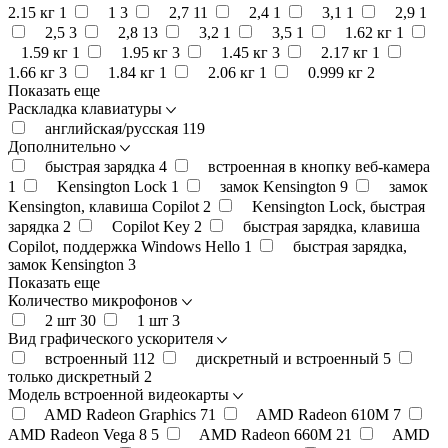
2.15 кг
1
1
3
2,7
11
2,4
1
3,1
1
2,9
1
2,5
3
2,8
13
3,2
1
3,5
1
1.62 кг
1
1.59 кг
1
1.95 кг
3
1.45 кг
3
2.17 кг
1
1.66 кг
3
1.84 кг
1
2.06 кг
1
0.999 кг
2
Показать еще
Раскладка клавиатуры
английская/русская
119
Дополнительно
быстрая зарядка
4
встроенная в кнопку веб-камера
1
Kensington Lock
1
замок Kensington
9
замок
Kensington, клавиша Copilot
2
Kensington Lock, быстрая
зарядка
2
Copilot Key
2
быстрая зарядка, клавиша
Copilot, поддержка Windows Hello
1
быстрая зарядка,
замок Kensington
3
Показать еще
Количество микрофонов
2 шт
30
1 шт
3
Вид графического ускорителя
встроенный
112
дискретный и встроенный
5
только дискретный
2
Модель встроенной видеокарты
AMD Radeon Graphics
71
AMD Radeon 610M
7
AMD Radeon Vega 8
5
AMD Radeon 660M
21
AMD