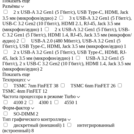
Показать еще
Разъёмы
2 x USB-A 3.2 Gen1 (5 Гбит/с), USB Type-C, HDMI, Jack
3.5 мм (микрофон/аудио)
2
3 x USB-A 3.2 Gen1 (5 Гбит/с),
USB-C 3.2 Gen2 (10 Гбит/с), HDMI 2.1, RJ-45, Jack 3.5 мм
(микрофон/аудио)
1
2 x USB-A 3.2 Gen1 (5 Гбит/с), USB-
C 3.2 Gen1 (5 Гбит/с), HDMI 1.4, RJ-45, Jack 3.5 мм (микрофон/
аудио)
2
USB-A 2.0 (480 Мбит/с), USB-A 3.2 Gen1 (5
Гбит/с), USB Type-C, HDMI, Jack 3.5 мм (микрофон/аудио)
1
2 x USB-A 3.2 Gen1 (5 Гбит/с), USB Type-C, HDMI, RJ-
45, Jack 3.5 мм (микрофон/аудио)
1
USB-A 3.2 Gen1 (5
Гбит/с), 2 x USB-C 3.2 Gen2 (10 Гбит/с), HDMI 1.4, Jack 3.5 мм
(микрофон/аудио)
2
Показать еще
Техпроцесс
TSMC 7nm FinFET
38
TSMC 6nm FinFET
26
TSMC 4nm FinFET
12
Частота процессора в режиме Turbo
4100
2
4300
1
4550
1
Форм-фактор
SO-DIMM
2
Тип графического контроллера
дискретный (внешний)
1
интегрированный
(встроенный)
8