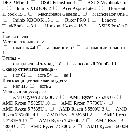
DEXP Mars
1
OSiO FocusLine
1
ASUS Vivobook Go
3
Infinix XBOOK
2
Acer Aspire Lite
2
Horizont
H-book 15
1
Machcreator Genesis
3
Machcreator One
1
Infinix XBOOK 15
1
Rikor PRO
1
Lenovo
ThinkBook 14
3
Horizont H-book 16
2
ASUS ProArt P
2
Показать еще
Материал крышки
пластик
44
алюминий
57
алюминий, пластик
1
Тачпад
стандартный тачпад
118
сенсорный NumPad
1
Сканер отпечатка пальца
нет
62
есть
54
да
1
Влагозащищенная клавиатура
нет
115
есть
2
Модель процессора
AMD Ryzen 3 7320U
7
AMD Ryzen 5 7520U
6
AMD Ryzen 7 5825U
10
AMD Ryzen 7 7730U
4
AMD Ryzen 5 7535U
1
AMD Ryzen 5 5500U
3
AMD
Ryzen 7 5700U
4
AMD Ryzen 5 5625U
2
AMD Ryzen
5 7535HS
15
AMD Ryzen 5 4500U
2
AMD Ryzen 3
4300U
7
AMD Ryzen 7 5800U
3
AMD Ryzen 5 6600H