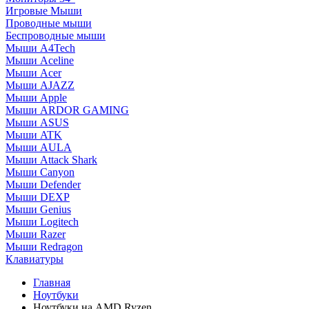
Игровые Мыши
Проводные мыши
Беспроводные мыши
Мыши A4Tech
Мыши Aceline
Мыши Acer
Мыши AJAZZ
Мыши Apple
Мыши ARDOR GAMING
Мыши ASUS
Мыши ATK
Мыши AULA
Мыши Attack Shark
Мыши Canyon
Мыши Defender
Мыши DEXP
Мыши Genius
Мыши Logitech
Мыши Razer
Мыши Redragon
Клавиатуры
Главная
Ноутбуки
Ноутбуки на AMD Ryzen