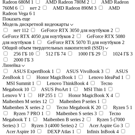
Radeon 680M
1
AMD Radeon 780M
2
AMD Radeon
760M
6
нет
2
AMD Radeon 890M
3
AMD
Radeon Vega 6
1
Показать еще
Модель дискретной видеокарты
нет
112
GeForce RTX 3050 для ноутбуков
2
GeForce RTX 4050 для ноутбуков
2
GeForce RTX 5080
для ноутбуков
1
GeForce RTX 5070 Ti для ноутбуков
2
Общий объем твердотельных накопителей (SSD)
256 ГБ
10
512 ГБ
74
1000 ГБ
29
1024 ГБ
3
2000 ГБ
3
Линейка
ASUS ExpertBook
1
ASUS VivoBook
3
ASUS
ZenBook
1
Honor MagicBook
1
Lenovo IdeaPad
1
MSI Summit
1
Lenovo ThinkBook
4
Tecno
Megabook
10
ASUS ProArt
1
MSI Thin
1
Lenovo V
1
HP 255
1
Honor MagicBook X
4
Maibenben M series
12
Maibenben P series
1
Maibenben X series
2
Tecno Megabook K
20
Ryzen 5
1
Ryzen 7 PRO
1
Maibenben S series
3
Tecno
Megabook T
1
Maibenben B series
2
Ryzen 5 (7000
Series)
3
Ryzen 3 (4000 Series)
2
Acer Aspire Go
3
Acer Aspire
10
DEXP Atlas
1
Infinix InBook
4