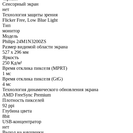
Сенсорный экран
нет
Технология защиты зрения
Flicker Free, Low Blue Light
Тип
монитор
Модель
Philips 24M1N3200ZS
Размер видимой области экрана
527 x 296 мм
Яркость
250 Кд/м²
Время отклика пикселя (MPRT)
1 мс
Время отклика пикселя (GtG)
4 мс
Технология динамического обновления экрана
AMD FreeSync Premium
Плотность пикселей
92 ppi
Глубина цвета
8bit
USB-концентратор
нет
Выход на наушники