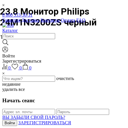
23.8 Монитор Philips
8 800 533-30-31
24M1N3200ZS черный
Гарантия
Доставка
Контакты
Оплата
FAQ
Каталог
12 539 ₽
Войти
Зарегистрироваться
0
0
0
очистить
недавние
удалить все
Начать сеанс
ВЫ ЗАБЫЛИ СВОЙ ПАРОЛЬ?
ЗАРЕГИСТРИРОВАТЬСЯ
Войти