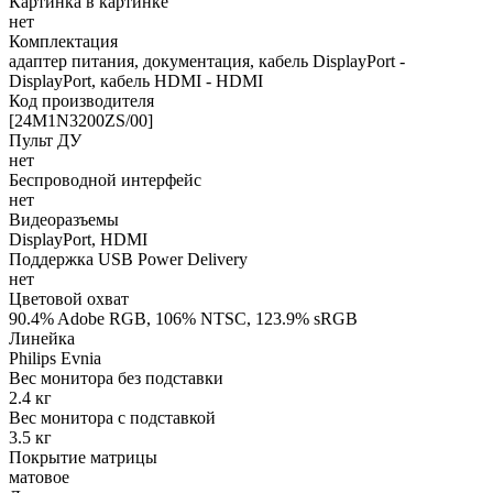
Картинка в картинке
нет
Комплектация
адаптер питания, документация, кабель DisplayPort -
DisplayPort, кабель HDMI - HDMI
Код производителя
[24M1N3200ZS/00]
Пульт ДУ
нет
Беспроводной интерфейс
нет
Видеоразъемы
DisplayPort, HDMI
Поддержка USB Power Delivery
нет
Цветовой охват
90.4% Adobe RGB, 106% NTSC, 123.9% sRGB
Линейка
Philips Evnia
Вес монитора без подставки
2.4 кг
Вес монитора с подставкой
3.5 кг
Покрытие матрицы
матовое