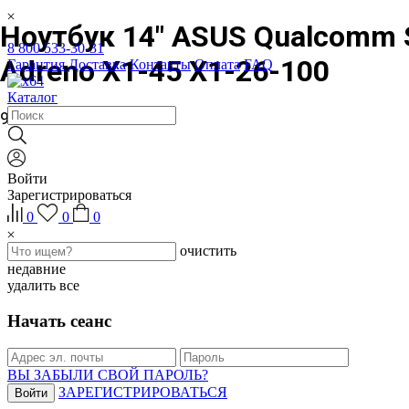
Ноутбук 14" ASUS Qualcomm 
8 800 533-30-31
Adreno X1-45 X1-26-100
Гарантия
Доставка
Контакты
Оплата
FAQ
Каталог
96 052 ₽
Войти
Зарегистрироваться
0
0
0
очистить
недавние
удалить все
Начать сеанс
ВЫ ЗАБЫЛИ СВОЙ ПАРОЛЬ?
ЗАРЕГИСТРИРОВАТЬСЯ
Войти