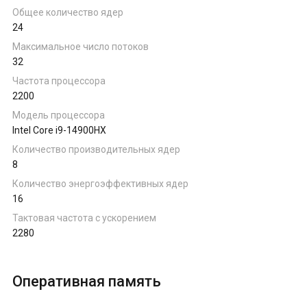
Ноутбуки на AMD Ryzen
Общее количество ядер
24
Максимальное число потоков
Ноутбуки на Intel
32
Частота процессора
2200
Ноутбуки на Apple
Модель процессора
Intel Core i9-14900HX
Ноутбуки с AMD Radeon
Количество производительных ядер
8
Ноутбуки с NVIDIA
Количество энергоэффективных ядер
16
Тактовая частота с ускорением
2280
Оперативная память