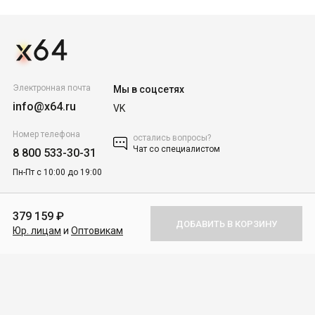
Электронная почта
Мы в соцсетях
info@x64.ru
VK
Номер телефона
остались вопросы?
Чат со специалистом
8 800 533-30-31
Пн-Пт с 10:00 до 19:00
Каталог товаров
379 159 ₽
ДОБАВИТЬ В КОРЗИНУ
Юр. лицам
и
Оптовикам
Покупателям
Для бизнеса