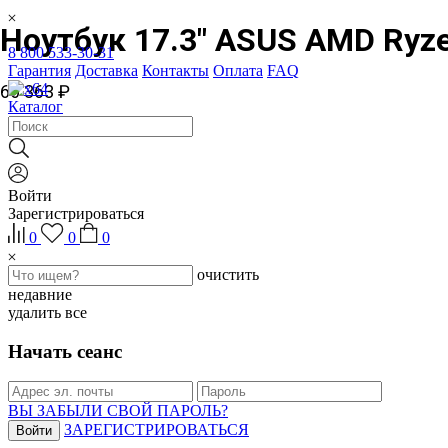
Ноутбук 17.3" ASUS AMD Ryz
8 800 533-30-31
Гарантия
Доставка
Контакты
Оплата
FAQ
66 363 ₽
Каталог
Войти
Зарегистрироваться
0
0
0
очистить
недавние
удалить все
Начать сеанс
ВЫ ЗАБЫЛИ СВОЙ ПАРОЛЬ?
ЗАРЕГИСТРИРОВАТЬСЯ
Войти