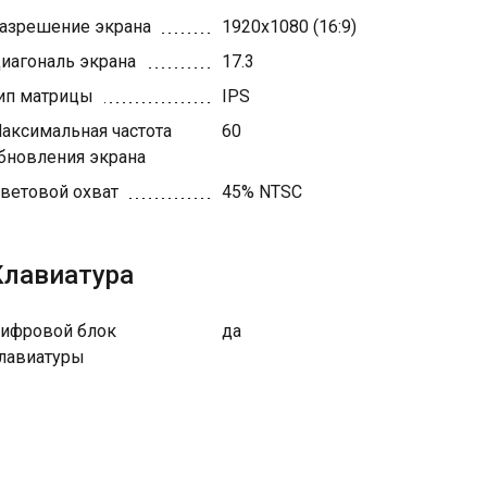
азрешение экрана
1920x1080 (16:9)
иагональ экрана
17.3
ип матрицы
IPS
аксимальная частота
60
бновления экрана
ветовой охват
45% NTSC
Клавиатура
ифровой блок
да
лавиатуры