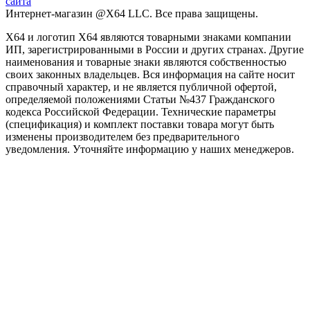
сайта
Интернет-магазин @X64 LLC. Все права защищены.
X64 и логотип X64 являются товарными знаками компании
ИП, зарегистрированными в России и других странах. Другие
наименования и товарные знаки являются собственностью
своих законных владельцев. Вся информация на сайте носит
справочный характер, и не является публичной офертой,
определяемой положениями Статьи №437 Гражданского
кодекса Российской Федерации. Технические параметры
(спецификация) и комплект поставки товара могут быть
изменены производителем без предварительного
уведомления. Уточняйте информацию у наших менеджеров.
Заголовок после выбора программы
Phasellus consectetur eget odio quis tristique. Nullam et cursus velit.
ДАЛЕЕ
ПРОДОЛЖИТЬ ВЫБОР
Как подобрать процессор?
При выборе процессора для ПК важно обращать внимание на
основные характеристики, такие как количество ядер и
потоков, тактовая частота, кэш-память и TDP.