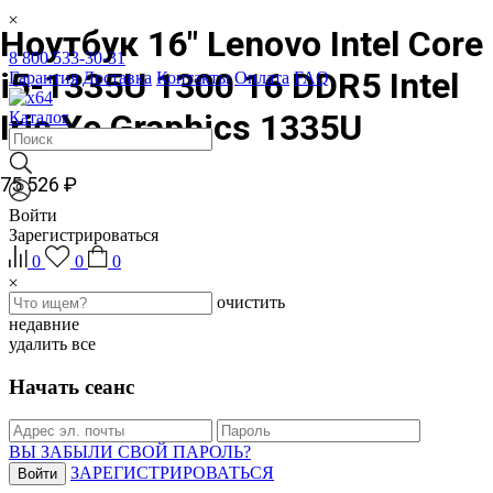
Ноутбук 16" Lenovo Intel Core
8 800 533-30-31
i5-1335U 1300 16 DDR5 Intel
Гарантия
Доставка
Контакты
Оплата
FAQ
Iris Xe Graphics 1335U
Каталог
75 526 ₽
Войти
Зарегистрироваться
0
0
0
очистить
недавние
удалить все
Начать сеанс
ВЫ ЗАБЫЛИ СВОЙ ПАРОЛЬ?
ЗАРЕГИСТРИРОВАТЬСЯ
Войти