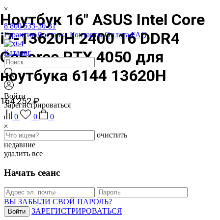
Ноутбук 16" ASUS Intel Core
8 800 533-30-31
i7-13620H 2400 16 DDR4
Гарантия
Доставка
Контакты
Оплата
FAQ
GeForce RTX 4050 для
Каталог
ноутбука 6144 13620H
Войти
164 252 ₽
Зарегистрироваться
0
0
0
очистить
недавние
удалить все
Начать сеанс
ВЫ ЗАБЫЛИ СВОЙ ПАРОЛЬ?
ЗАРЕГИСТРИРОВАТЬСЯ
Войти