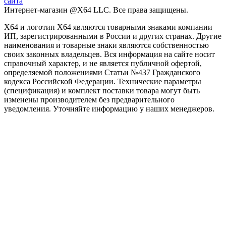
сайта
Интернет-магазин @X64 LLC. Все права защищены.
X64 и логотип X64 являются товарными знаками компании
ИП, зарегистрированными в России и других странах. Другие
наименования и товарные знаки являются собственностью
своих законных владельцев. Вся информация на сайте носит
справочный характер, и не является публичной офертой,
определяемой положениями Статьи №437 Гражданского
кодекса Российской Федерации. Технические параметры
(спецификация) и комплект поставки товара могут быть
изменены производителем без предварительного
уведомления. Уточняйте информацию у наших менеджеров.
Заголовок после выбора программы
Phasellus consectetur eget odio quis tristique. Nullam et cursus velit.
ДАЛЕЕ
ПРОДОЛЖИТЬ ВЫБОР
Как подобрать процессор?
При выборе процессора для ПК важно обращать внимание на
основные характеристики, такие как количество ядер и
потоков, тактовая частота, кэш-память и TDP.