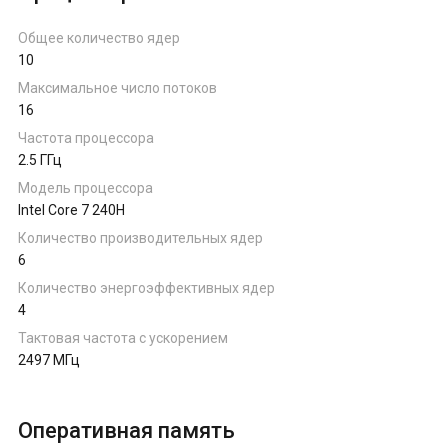
Ноутбуки на AMD Ryzen
Общее количество ядер
10
Ноутбуки на Intel
Максимальное число потоков
16
Частота процессора
Ноутбуки на Apple
2.5 ГГц
Модель процессора
Ноутбуки с AMD Radeon
Intel Core 7 240H
Количество производительных ядер
6
Ноутбуки с NVIDIA
Количество энергоэффективных ядер
4
Тактовая частота с ускорением
2497 МГц
Оперативная память