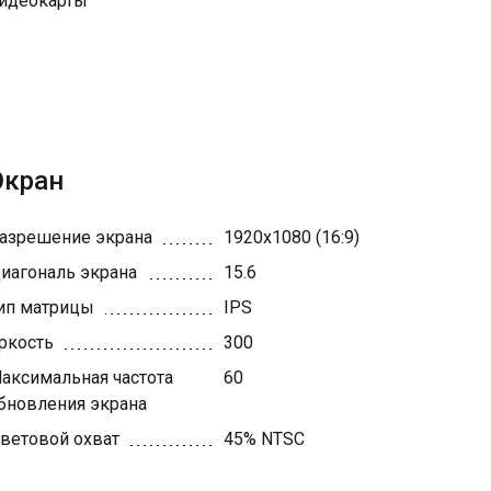
идеокарты
Экран
азрешение экрана
1920x1080 (16:9)
иагональ экрана
15.6
ип матрицы
IPS
ркость
300
аксимальная частота
60
бновления экрана
ветовой охват
45% NTSC