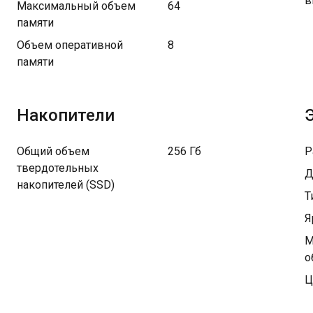
в
Максимальный объем
64
памяти
Объем оперативной
8
памяти
Накопители
Общий объем
256 Гб
Р
твердотельных
Д
накопителей (SSD)
Т
Я
М
о
Ц