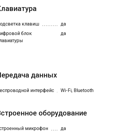
Клавиатура
одсветка клавиш
да
ифровой блок
да
лавиатуры
Передача данных
еспроводной интерфейс
Wi-Fi, Bluetooth
Встроенное оборудование
строенный микрофон
да