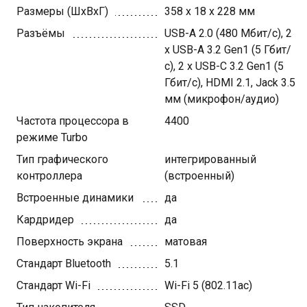
Размеры (ШхВхГ)
358 x 18 x 228 мм
Разъёмы
USB-A 2.0 (480 Мбит/с), 2
x USB-A 3.2 Gen1 (5 Гбит/
с), 2 x USB-C 3.2 Gen1 (5
Гбит/с), HDMI 2.1, Jack 3.5
мм (микрофон/аудио)
Частота процессора в
4400
режиме Turbo
Тип графического
интегрированный
контроллера
(встроенный)
Встроенные динамики
да
Кардридер
да
Поверхность экрана
матовая
Стандарт Bluetooth
5.1
Стандарт Wi-Fi
Wi-Fi 5 (802.11ac)