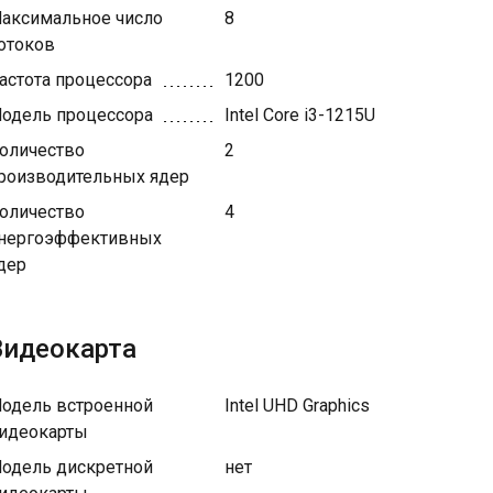
аксимальное число
8
отоков
астота процессора
1200
одель процессора
Intel Core i3-1215U
оличество
2
роизводительных ядер
оличество
4
нергоэффективных
дер
Видеокарта
одель встроенной
Intel UHD Graphics
идеокарты
одель дискретной
нет