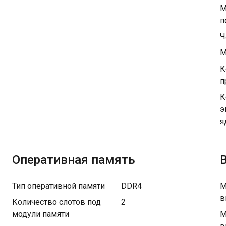
М
п
Ч
М
К
п
К
э
я
Оперативная память
Тип оперативной памяти
DDR4
М
в
Количество слотов под
2
модули памяти
М