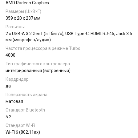
AMD Radeon Graphics
Размеры (ШхВхГ)
359 x 20 x 237 мм
Разъёмы
2 x USB-A 3.2 Gen1 (5 Гбит/с), USB Type-C, HDMI, RJ-45, Jack 3.5
мм (микрофон/аудио)
Частота процессора в режиме Turbo
4000
Тип графического контроллера
интегрированный (встроенный)
Кардридер
да
Поверхность экрана
матовая
Стандарт Bluetooth
5.2
Стандарт Wi-Fi
Wi-Fi 6 (802.11ax)