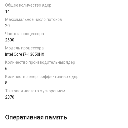
Ноутбуки на AMD Ryzen
Общее количество ядер
14
Максимальное число потоков
Ноутбуки на Intel
20
Частота процессора
2600
Ноутбуки на Apple
Модель процессора
Intel Core i7-13650HX
Ноутбуки с AMD Radeon
Количество производительных ядер
6
Ноутбуки с NVIDIA
Количество энергоэффективных ядер
8
Тактовая частота с ускорением
2370
Оперативная память