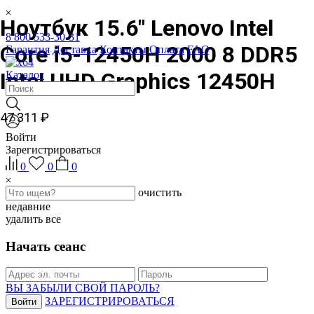
Ноутбук 15.6" Lenovo Intel
8 800 533-30-31
Core i5-12450H 2000 8 DDR5
Гарантия
Доставка
Контакты
Оплата
FAQ
Intel UHD Graphics 12450H
Каталог
47 311 ₽
Войти
Зарегистрироваться
0
0
0
очистить
недавние
удалить все
Начать сеанс
ВЫ ЗАБЫЛИ СВОЙ ПАРОЛЬ?
ЗАРЕГИСТРИРОВАТЬСЯ
Войти