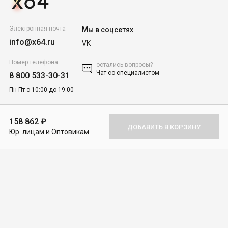
Электронная почта
Мы в соцсетях
info@x64.ru
VK
Номер телефона
остались вопросы?
Чат со специалистом
8 800 533-30-31
Пн-Пт с 10:00 до 19:00
Каталог товаров
158 862 ₽
ДОБАВИТЬ В КОРЗИНУ
Юр. лицам
и
Оптовикам
Покупателям
Для бизнеса
О компании