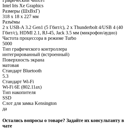
Графический чипсет
Intel Iris Xe Graphics
Размеры (ШхВхГ)
318 x 18 x 227 мм
Разъёмы
2 x USB-A 3.2 Gen1 (5 Гбит/с), 2 x Thunderbolt 4/USB 4 (40
Гбит/с), HDMI 2.1, RJ-45, Jack 3.5 мм (микрофон/аудио)
Частота процессора в режиме Turbo
5000
Тип графического контроллера
интегрированный (встроенный)
Поверхность экрана
матовая
Стандарт Bluetooth
5.3
Стандарт Wi-Fi
Wi-Fi 6E (802.11ax)
Тип накопителя
SSD
Cлот для замка Kensington
да
Остались вопросы о товаре? Задайте их консультанту в
чате