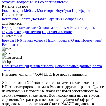
остались вопросы?
Чат со специалистом
Каталог товаров
Компьютеры
Мебель
Мониторы
Ноутбуки
Периферия
Покупателям
Контакты
Оплата
Доставка
Гарантия
Возврат
FAQ
Для бизнеса
Юридическим лицам
Оптовым клиентам
Компьютерным
клубам
Сотрудничество
Гарантия и сервис
О компании
Бренды
Публичная оферта
Наши проекты
О нас
Почему мы?
Реквизиты
Политика конфиденциальности
Персональные дaнные
Карта
сайта
Интернет-магазин @X64 LLC. Все права защищены.
X64 и логотип X64 являются товарными знаками компании
ИП, зарегистрированными в России и других странах. Другие
наименования и товарные знаки являются собственностью
своих законных владельцев. Вся информация на сайте носит
справочный характер, и не является публичной офертой,
определяемой положениями Статьи №437 Гражданского