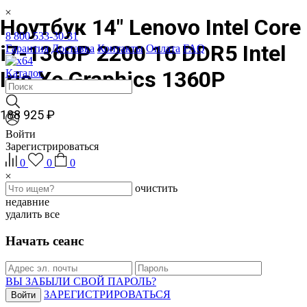
Ноутбук 14" Lenovo Intel Core
8 800 533-30-31
i7-1360P 2200 16 DDR5 Intel
Гарантия
Доставка
Контакты
Оплата
FAQ
Iris Xe Graphics 1360P
Каталог
188 925 ₽
Войти
Зарегистрироваться
0
0
0
очистить
недавние
удалить все
Начать сеанс
ВЫ ЗАБЫЛИ СВОЙ ПАРОЛЬ?
ЗАРЕГИСТРИРОВАТЬСЯ
Войти