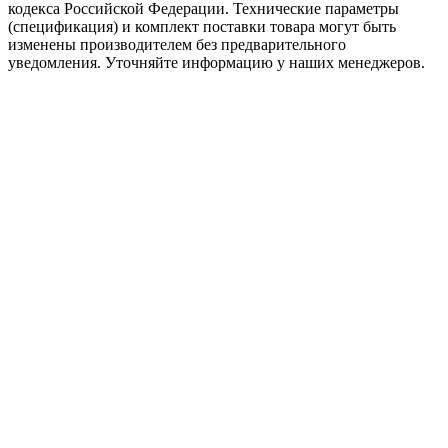
кодекса Российской Федерации. Технические параметры
(спецификация) и комплект поставки товара могут быть
изменены производителем без предварительного
уведомления. Уточняйте информацию у наших менеджеров.
Заголовок после выбора программы
Phasellus consectetur eget odio quis tristique. Nullam et cursus velit.
ДАЛЕЕ
ПРОДОЛЖИТЬ ВЫБОР
Как подобрать процессор?
При выборе процессора для ПК важно обращать внимание на
основные характеристики, такие как количество ядер и
потоков, тактовая частота, кэш-память и TDP.
Количество ядер определяет возможности компьютера по
многозадачной работе, а количество потоков - способность
параллельной обработки данных.
Тактовая частота отвечает за скорость работы процессора, а
кэш-память играет роль буфера быстрого доступа к данным.
Также необходимо учитывать сокет материнской платы и