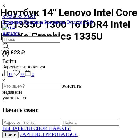
Ноутбук 14" Lenovo Intel Core
8 800 533-30-31
i5-1335U 1300 16 DDR4 Intel
Гарантия
Доставка
Контакты
Оплата
FAQ
Iris Xe Graphics 1335U
Каталог
108 823 ₽
Войти
Зарегистрироваться
0
0
0
очистить
недавние
удалить все
Начать сеанс
ВЫ ЗАБЫЛИ СВОЙ ПАРОЛЬ?
ЗАРЕГИСТРИРОВАТЬСЯ
Войти