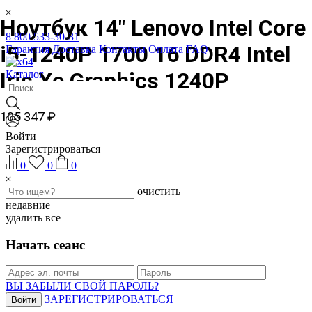
Ноутбук 14" Lenovo Intel Core
8 800 533-30-31
i5-1240P 1700 16 DDR4 Intel
Гарантия
Доставка
Контакты
Оплата
FAQ
Iris Xe Graphics 1240P
Каталог
105 347 ₽
Войти
Зарегистрироваться
0
0
0
очистить
недавние
удалить все
Начать сеанс
ВЫ ЗАБЫЛИ СВОЙ ПАРОЛЬ?
ЗАРЕГИСТРИРОВАТЬСЯ
Войти