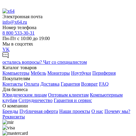
Электронная почта
info@x64.ru
Номер телефона
8 800 533-30-31
Пн-Пт с 10:00 до 19:00
Мы в соцсетях
VK
остались вопросы?
Чат со специалистом
Каталог товаров
Компьютеры
Мебель
Мониторы
Ноутбуки
Периферия
Покупателям
Контакты
Оплата
Доставка
Гарантия
Возврат
FAQ
Для бизнеса
Юридическим лицам
Оптовым клиентам
Компьютерным
клубам
Сотрудничество
Гарантия и сервис
О компании
Бренды
Публичная оферта
Наши проекты
О нас
Почему мы?
Реквизиты