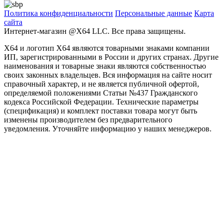
Политика конфиденциальности
Персональные дaнные
Карта
сайта
Интернет-магазин @X64 LLC. Все права защищены.
X64 и логотип X64 являются товарными знаками компании
ИП, зарегистрированными в России и других странах. Другие
наименования и товарные знаки являются собственностью
своих законных владельцев. Вся информация на сайте носит
справочный характер, и не является публичной офертой,
определяемой положениями Статьи №437 Гражданского
кодекса Российской Федерации. Технические параметры
(спецификация) и комплект поставки товара могут быть
изменены производителем без предварительного
уведомления. Уточняйте информацию у наших менеджеров.
Заголовок после выбора программы
Phasellus consectetur eget odio quis tristique. Nullam et cursus velit.
ДАЛЕЕ
ПРОДОЛЖИТЬ ВЫБОР
Как подобрать процессор?