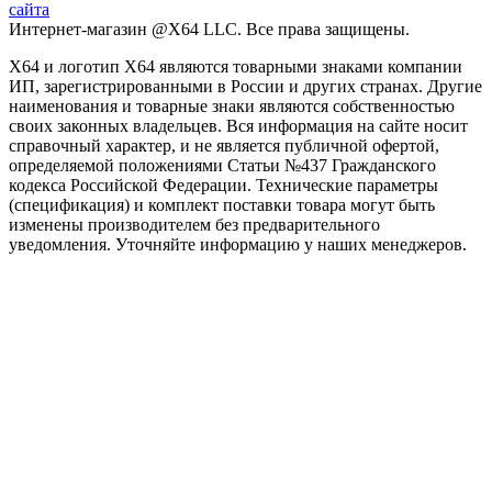
сайта
Интернет-магазин @X64 LLC. Все права защищены.
X64 и логотип X64 являются товарными знаками компании
ИП, зарегистрированными в России и других странах. Другие
наименования и товарные знаки являются собственностью
своих законных владельцев. Вся информация на сайте носит
справочный характер, и не является публичной офертой,
определяемой положениями Статьи №437 Гражданского
кодекса Российской Федерации. Технические параметры
(спецификация) и комплект поставки товара могут быть
изменены производителем без предварительного
уведомления. Уточняйте информацию у наших менеджеров.
Заголовок после выбора программы
Phasellus consectetur eget odio quis tristique. Nullam et cursus velit.
ДАЛЕЕ
ПРОДОЛЖИТЬ ВЫБОР
Как подобрать процессор?
При выборе процессора для ПК важно обращать внимание на
основные характеристики, такие как количество ядер и