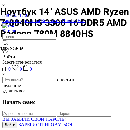
Ноутбук 14" ASUS AMD Ryzen
8 800 533-30-31
7-8840HS 3300 16 DDR5 AMD
Гарантия
Доставка
Контакты
Оплата
FAQ
Radeon 780M 8840HS
Каталог
105 358 ₽
Войти
Зарегистрироваться
0
0
0
очистить
недавние
удалить все
Начать сеанс
ВЫ ЗАБЫЛИ СВОЙ ПАРОЛЬ?
ЗАРЕГИСТРИРОВАТЬСЯ
Войти