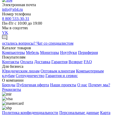
Электронная почта
info@x64.ru
Номер телефона
8 800 533-30-31
Пн-Пт с 10:00 до 19:00
Мы в соцсетях
VK
остались вопросы?
Чат со специалистом
Каталог товаров
Компьютеры
Мебель
Мониторы
Ноутбуки
Периферия
Покупателям
Контакты
Оплата
Доставка
Гарантия
Возврат
FAQ
Для бизнеса
Юридическим лицам
Оптовым клиентам
Компьютерным
клубам
Сотрудничество
Гарантия и сервис
О компании
Бренды
Публичная оферта
Наши проекты
О нас
Почему мы?
Реквизиты
Политика конфиденциальности
Персональные дaнные
Карта