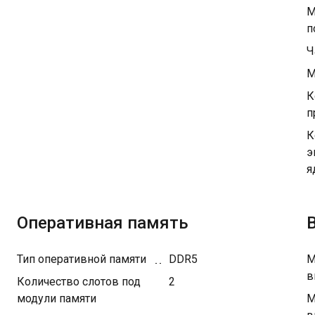
М
п
Ч
М
К
п
К
э
я
Оперативная память
Тип оперативной памяти
DDR5
М
в
Количество слотов под
2
модули памяти
М