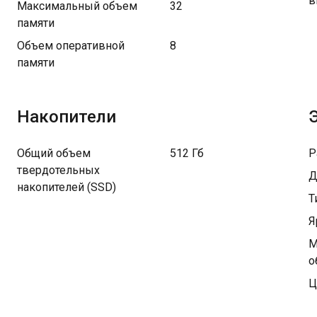
в
Максимальный объем
32
памяти
Объем оперативной
8
памяти
Накопители
Общий объем
512 Гб
Р
твердотельных
Д
накопителей (SSD)
Т
Я
М
о
Ц