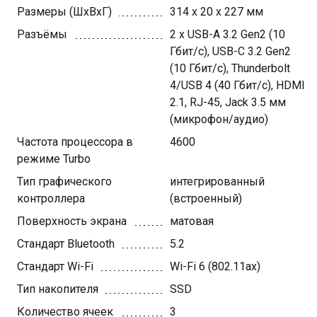
Размеры (ШхВхГ)
314 x 20 x 227 мм
Разъёмы
2 x USB-A 3.2 Gen2 (10
Гбит/с), USB-C 3.2 Gen2
(10 Гбит/с), Thunderbolt
4/USB 4 (40 Гбит/с), HDMI
2.1, RJ-45, Jack 3.5 мм
(микрофон/аудио)
Частота процессора в
4600
режиме Turbo
Тип графического
интегрированный
контроллера
(встроенный)
Поверхность экрана
матовая
Стандарт Bluetooth
5.2
Стандарт Wi-Fi
Wi-Fi 6 (802.11ax)
Тип накопителя
SSD
Количество ячеек
3