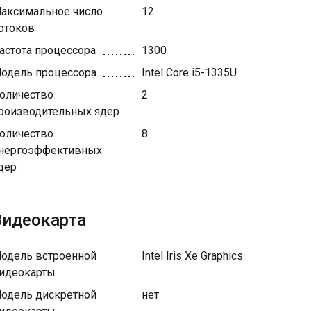
аксимальное число
12
отоков
астота процессора
1300
одель процессора
Intel Core i5-1335U
оличество
2
роизводительных ядер
оличество
8
нергоэффективных
дер
Видеокарта
одель встроенной
Intel Iris Xe Graphics
идеокарты
одель дискретной
нет