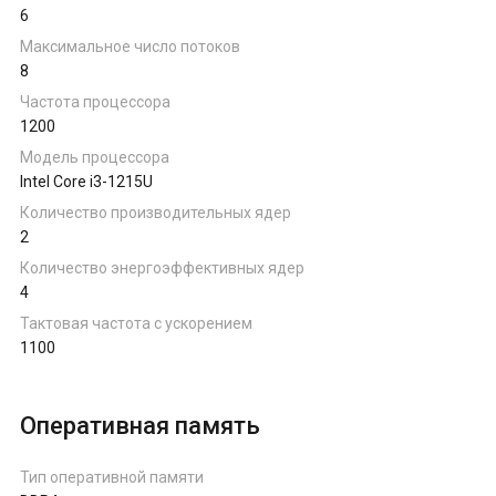
6
Ноутбуки на AMD Ryzen
Максимальное число потоков
8
Ноутбуки на Intel
Частота процессора
1200
Ноутбуки на Apple
Модель процессора
Intel Core i3-1215U
Количество производительных ядер
Ноутбуки с AMD Radeon
2
Количество энергоэффективных ядер
4
Ноутбуки с NVIDIA
Тактовая частота с ускорением
1100
Оперативная память
Тип оперативной памяти