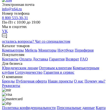
Электронная почта
info@x64.ru
Номер телефона
8 800 533-30-31
Пн-Пт с 10:00 до 19:00
Мы в соцсетях
VK
остались вопросы?
Чат со специалистом
Каталог товаров
Компьютеры
Мебель
Мониторы
Ноутбуки
Периферия
Покупателям
Контакты
Оплата
Доставка
Гарантия
Возврат
FAQ
Для бизнеса
Юридическим лицам
Оптовым клиентам
Компьютерным
клубам
Сотрудничество
Гарантия и сервис
О компании
Бренды
Публичная оферта
Наши проекты
О нас
Почему мы?
Реквизиты
Политика конфиденциальности
Персональные дaнные
Карта