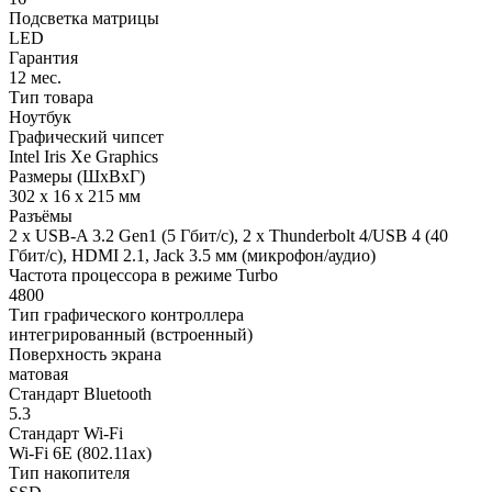
Подсветка матрицы
LED
Гарантия
12 мес.
Тип товара
Ноутбук
Графический чипсет
Intel Iris Xe Graphics
Размеры (ШхВхГ)
302 x 16 x 215 мм
Разъёмы
2 x USB-A 3.2 Gen1 (5 Гбит/с), 2 x Thunderbolt 4/USB 4 (40
Гбит/с), HDMI 2.1, Jack 3.5 мм (микрофон/аудио)
Частота процессора в режиме Turbo
4800
Тип графического контроллера
интегрированный (встроенный)
Поверхность экрана
матовая
Стандарт Bluetooth
5.3
Стандарт Wi-Fi
Wi-Fi 6E (802.11ax)
Тип накопителя