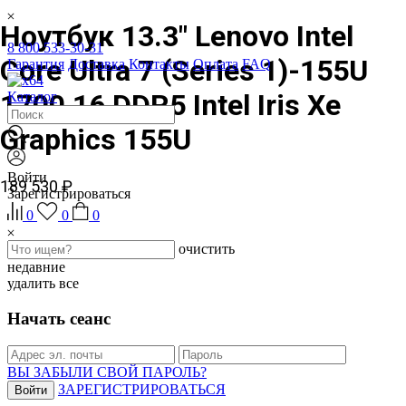
Ноутбук 13.3" Lenovo Intel
8 800 533-30-31
Core Ultra 7 (Series 1)-155U
Гарантия
Доставка
Контакты
Оплата
FAQ
1700 16 DDR5 Intel Iris Xe
Каталог
Graphics 155U
Войти
189 530 ₽
Зарегистрироваться
0
0
0
очистить
недавние
удалить все
Начать сеанс
ВЫ ЗАБЫЛИ СВОЙ ПАРОЛЬ?
ЗАРЕГИСТРИРОВАТЬСЯ
Войти