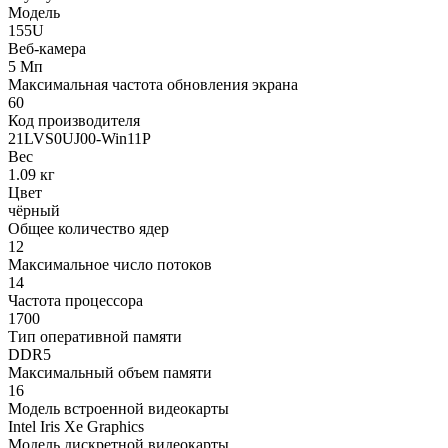
Модель
155U
Веб-камера
5 Мп
Максимальная частота обновления экрана
60
Код производителя
21LVS0UJ00-Win11P
Вес
1.09 кг
Цвет
чёрный
Общее количество ядер
12
Максимальное число потоков
14
Частота процессора
1700
Тип оперативной памяти
DDR5
Максимальный объем памяти
16
Модель встроенной видеокарты
Intel Iris Xe Graphics
Модель дискретной видеокарты