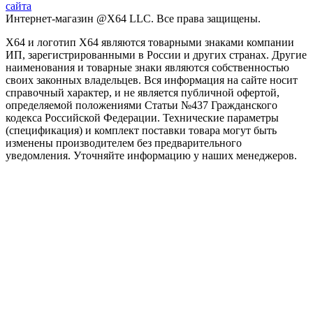
сайта
Интернет-магазин @X64 LLC. Все права защищены.
X64 и логотип X64 являются товарными знаками компании
ИП, зарегистрированными в России и других странах. Другие
наименования и товарные знаки являются собственностью
своих законных владельцев. Вся информация на сайте носит
справочный характер, и не является публичной офертой,
определяемой положениями Статьи №437 Гражданского
кодекса Российской Федерации. Технические параметры
(спецификация) и комплект поставки товара могут быть
изменены производителем без предварительного
уведомления. Уточняйте информацию у наших менеджеров.
Заголовок после выбора программы
Phasellus consectetur eget odio quis tristique. Nullam et cursus velit.
ДАЛЕЕ
ПРОДОЛЖИТЬ ВЫБОР
Как подобрать процессор?
При выборе процессора для ПК важно обращать внимание на
основные характеристики, такие как количество ядер и