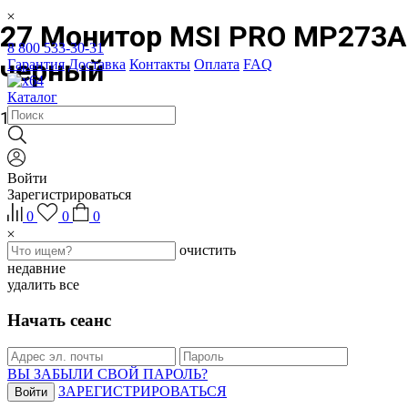
27 Монитор MSI PRO MP273A
8 800 533-30-31
черный
Гарантия
Доставка
Контакты
Оплата
FAQ
Каталог
11 549 ₽
Войти
Зарегистрироваться
0
0
0
очистить
недавние
удалить все
Начать сеанс
ВЫ ЗАБЫЛИ СВОЙ ПАРОЛЬ?
ЗАРЕГИСТРИРОВАТЬСЯ
Войти