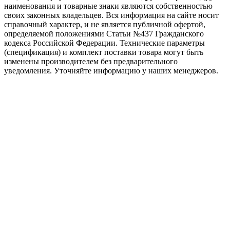
наименования и товарные знаки являются собственностью
своих законных владельцев. Вся информация на сайте носит
справочный характер, и не является публичной офертой,
определяемой положениями Статьи №437 Гражданского
кодекса Российской Федерации. Технические параметры
(спецификация) и комплект поставки товара могут быть
изменены производителем без предварительного
уведомления. Уточняйте информацию у наших менеджеров.
Заголовок после выбора программы
Phasellus consectetur eget odio quis tristique. Nullam et cursus velit.
ДАЛЕЕ
ПРОДОЛЖИТЬ ВЫБОР
Как подобрать процессор?
При выборе процессора для ПК важно обращать внимание на
основные характеристики, такие как количество ядер и
потоков, тактовая частота, кэш-память и TDP.
Количество ядер определяет возможности компьютера по
многозадачной работе, а количество потоков - способность
параллельной обработки данных.