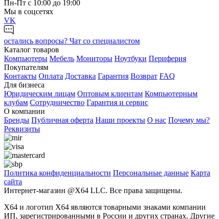
Пн-Пт с 10:00 до 19:00
Мы в соцсетях
VK
остались вопросы?
Чат со специалистом
Каталог товаров
Компьютеры
Мебель
Мониторы
Ноутбуки
Периферия
Покупателям
Контакты
Оплата
Доставка
Гарантия
Возврат
FAQ
Для бизнеса
Юридическим лицам
Оптовым клиентам
Компьютерным
клубам
Сотрудничество
Гарантия и сервис
О компании
Бренды
Публичная оферта
Наши проекты
О нас
Почему мы?
Реквизиты
Политика конфиденциальности
Персональные дaнные
Карта
сайта
Интернет-магазин @X64 LLC. Все права защищены.
X64 и логотип X64 являются товарными знаками компании
ИП, зарегистрированными в России и других странах. Другие