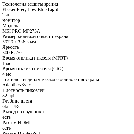
Технология защиты зрения
Flicker Free, Low Blue Light
Тип
монитор
Модель
MSI PRO MP273A
Размер видимой области экрана
597.9 x 336.3 мм
Яркость
300 Кд/м²
Время отклика пикселя (MPRT)
1 мс
Время отклика пикселя (GtG)
4 мс
Технология динамического обновления экрана
Adaptive-Sync
Плотность пикселей
82 ppi
Глубина цвета
6bit+FRC
Выход на наушники
есть
Разъем HDMI
есть
Разъем DisplayPort