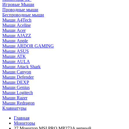
Игровые Мыши
Проводные мыши
Беспроводные мыши
Мыши A4Tech
Мыши Aceline
Мыши Acer
Мыши AJAZZ
Мыши Apple
Мыши ARDOR GAMING
Мыши ASUS
Мыши ATK
Мыши AULA
Мыши Attack Shark
Мыши Canyon
Мыши Defender
Мыши DEXP
Мыши Genius
Мыши Logitech
Мыши Razer
Мыши Redragon
Клавиатуры
Главная
Мониторы
27 Монитор MSI PRO MP273A черный