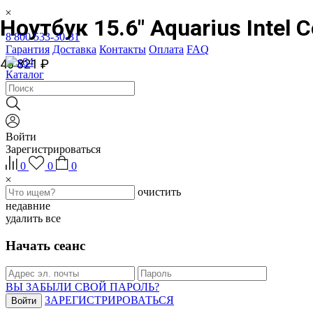
Ноутбук 15.6" Aquarius Intel 
8 800 533-30-31
Гарантия
Доставка
Контакты
Оплата
FAQ
40 821 ₽
Каталог
Войти
Зарегистрироваться
0
0
0
очистить
недавние
удалить все
Начать сеанс
ВЫ ЗАБЫЛИ СВОЙ ПАРОЛЬ?
ЗАРЕГИСТРИРОВАТЬСЯ
Войти