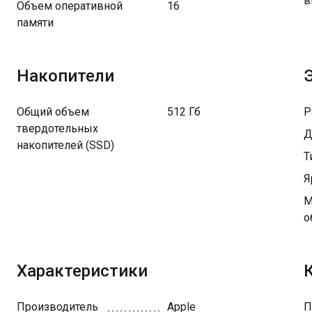
в
Объем оперативной
16
памяти
Накопители
Общий объем
512 Гб
Р
твердотельных
Д
накопителей (SSD)
Т
Я
М
о
Характеристики
Производитель
Apple
П