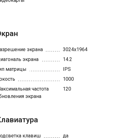
идеокарты
Экран
азрешение экрана
3024x1964
иагональ экрана
14.2
ип матрицы
IPS
ркость
1000
аксимальная частота
120
бновления экрана
Клавиатура
одсветка клавиш
да