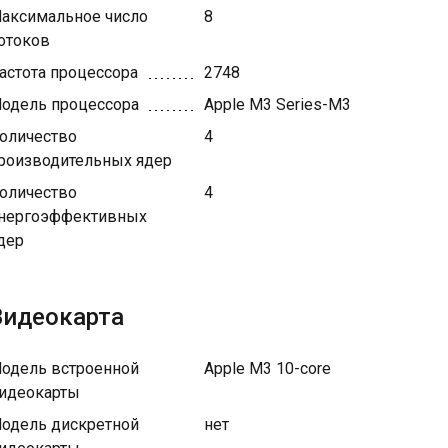
аксимальное число
8
отоков
астота процессора
2748
одель процессора
Apple M3 Series-M3
оличество
4
роизводительных ядер
оличество
4
нергоэффективных
дер
Видеокарта
одель встроенной
Apple M3 10-core
идеокарты
одель дискретной
нет