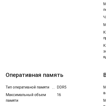
М
п
Ч
М
К
п
К
э
я
Оперативная память
Тип оперативной памяти
DDR5
М
в
Максимальный объем
16
памяти
М